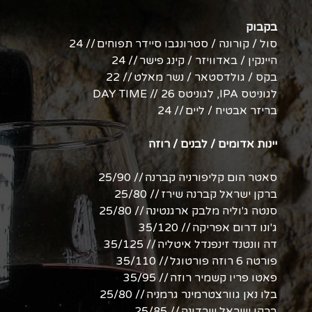
בקבוק
סול / קורונה / סטרונגבו סיידר תפוחים // 24
היינקין / באדוויזר / קינג פישר // 24
בקס / גולדסטאר / נשר מאלט // 22
לגוניטס IPA, לגוניטס DAY TIME // 26
בריזר אבטיח / ליים // 24
יינות אדומים / לבנים / רוזה
סאטר הום קליפורניה קברנה // 25/90
ברקן ישראל קברנה שירז // 25/80
סנטה ג'וליה מלבק ארגנטינה // 25/80
ג'ונו דרום אפריקה // 35/120
דה וונטנד זינפנדל איטליה // 35/125
פורטה 6 רוזה פורטוגל // 35/110
פאטו פריו קשמיר רוזה // 35/95
בלו נאן גוורצטרמינר גרמניה // 25/80
ברקן ישראל שרדונה // 25/85