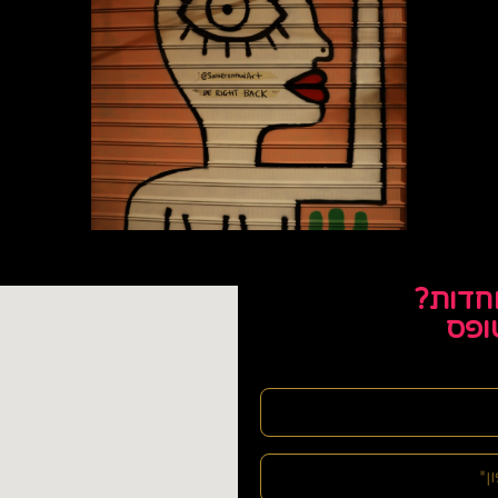
חדות?
ופס