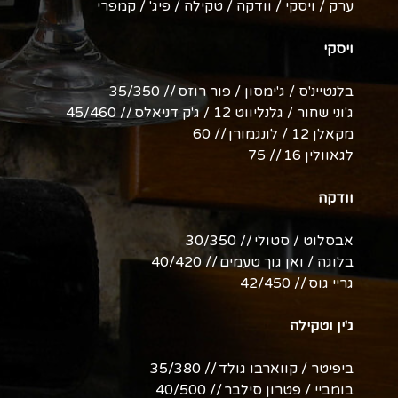
ערק / ויסקי / וודקה / טקילה / פיג' / קמפרי
ויסקי
בלנטיינ'ס / ג'ימסון / פור רוזס // 35/350
ג'וני שחור / גלנליווט 12 / ג'ק דניאלס // 45/460
מקאלן 12 / לונגמורן // 60
לגאוולין 16 // 75
וודקה
אבסלוט / סטולי // 30/350
בלוגה / ואן גוך טעמים // 40/420
גריי גוס // 42/450
ג'ין וטקילה
ביפיטר / קווארבו גולד // 35/380
בומביי / פטרון סילבר // 40/500